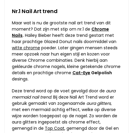
Nr.1 Nail Art trend
Maar wat is nu de grootste nail art trend van dit
moment? Dat zijn met stip om nr.1 de
Chrome
Nails
.
Hailey Bieber heeft deze trend gestart met
haar prachtige Glazed Donut nails doormiddel van
witte chrome
poeder. Later gingen mensen steeds
meer opzoek naar hun eigen stijl en kozen voor
diverse Chrome combinaties. Denk hierbij aan
gekleurde chrome nagels, kleine getekende chrome
details en prachtige chrome
Cat-Eye
Gelpolish
desings.
Deze trend word op de voet gevolgd door de
aura
mermaid nail trend
. Bij deze Nail Art Trend word er
gebruik gemaakt van zogenaamde
aura glitters
,
met een mermaid achtig effect, welke op diverse
wijze worden toegepast op de nagel. Zo worden de
aura glitters ingepoetst als chrome effect,
gemengd in de
Top Coat
, gemengd door de Gel en