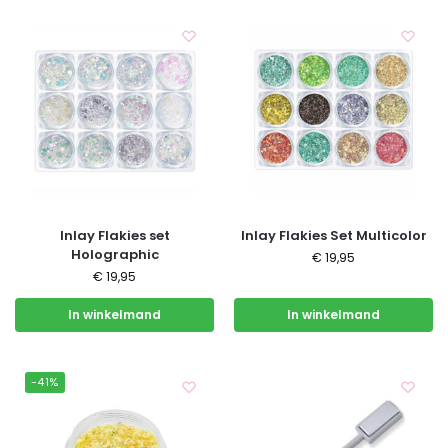
Inlay Flakies set
Inlay Flakies Set Multicolor
Holographic
€
19,95
€
19,95
In winkelmand
In winkelmand
-41%