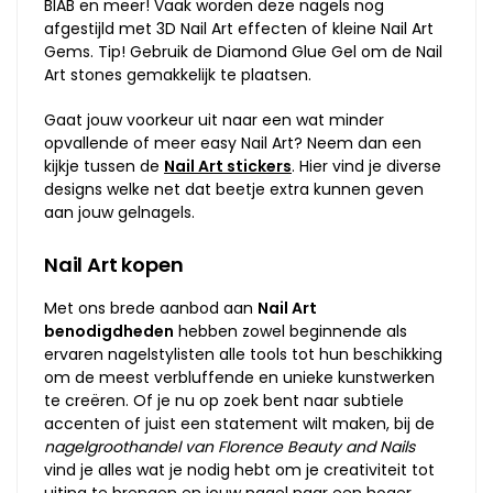
BIAB en meer! Vaak worden deze nagels nog
afgestijld met 3D Nail Art effecten of kleine Nail Art
Gems. Tip! Gebruik de Diamond Glue Gel om de Nail
Art stones gemakkelijk te plaatsen.
Gaat jouw voorkeur uit naar een wat minder
opvallende of meer easy Nail Art? Neem dan een
kijkje tussen de
Nail Art stickers
. Hier vind je diverse
designs welke net dat beetje extra kunnen geven
aan jouw gelnagels.
Nail Art kopen
Met ons brede aanbod aan
Nail Art
benodigdheden
hebben zowel beginnende als
ervaren nagelstylisten alle tools tot hun beschikking
om de meest verbluffende en unieke kunstwerken
te creëren. Of je nu op zoek bent naar subtiele
accenten of juist een statement wilt maken, bij de
nagelgroothandel van Florence Beauty and Nails
vind je alles wat je nodig hebt om je creativiteit tot
uiting te brengen en jouw nagel naar een hoger