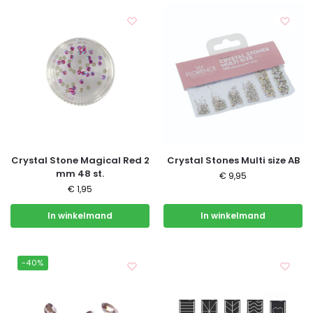
Crystal Stone Magical Red 2
Crystal Stones Multi size AB
mm 48 st.
€
9,95
€
1,95
In winkelmand
In winkelmand
-40%