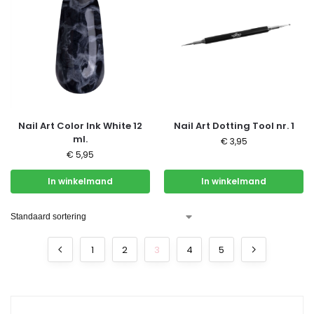
Nail Art Color Ink White 12
Nail Art Dotting Tool nr. 1
ml.
€
3,95
€
5,95
In winkelmand
In winkelmand
1
2
3
4
5