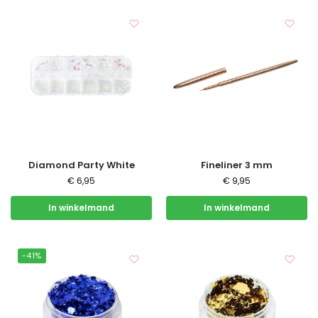
Diamond Party White
Fineliner 3 mm
€
6,95
€
9,95
In winkelmand
In winkelmand
-41%