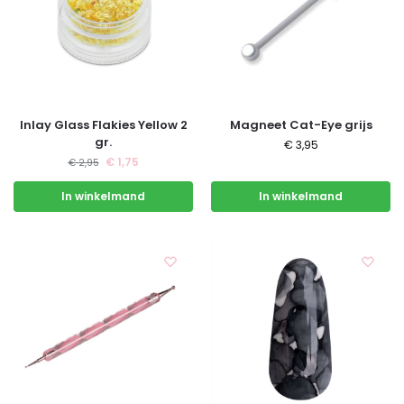
Inlay Glass Flakies Yellow 2
Magneet Cat-Eye grijs
gr.
€
3,95
€
1,75
€
2,95
In winkelmand
In winkelmand