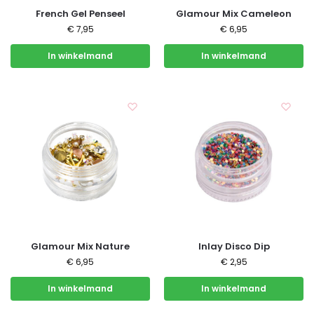
French Gel Penseel
Glamour Mix Cameleon
€
7,95
€
6,95
In winkelmand
In winkelmand
Glamour Mix Nature
Inlay Disco Dip
€
6,95
€
2,95
In winkelmand
In winkelmand