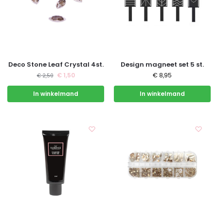
Deco Stone Leaf Crystal 4st.
Design magneet set 5 st.
€
1,50
€
8,95
€
2,50
In winkelmand
In winkelmand