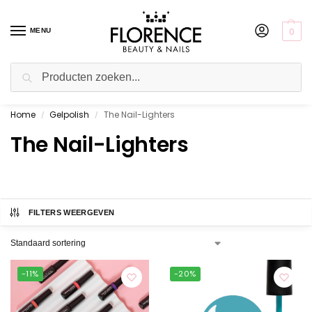
0
MENU
Zoeken
Home
Gelpolish
The Nail-Lighters
Gratis ophalen in de showroom
/
/
The Nail-Lighters
FILTERS WEERGEVEN
-11%
-20%