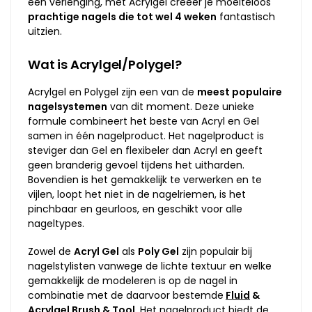
een verlenging, met Acrylgel creëer je moeiteloos
prachtige nagels die tot wel 4 weken
fantastisch
uitzien.
Wat is Acrylgel/Polygel?
Acrylgel en Polygel zijn een van de
meest populaire
nagelsystemen
van dit moment. Deze unieke
formule combineert het beste van Acryl en Gel
samen in één nagelproduct. Het nagelproduct is
steviger dan Gel en flexibeler dan Acryl en geeft
geen branderig gevoel tijdens het uitharden.
Bovendien is het gemakkelijk te verwerken en te
vijlen, loopt het niet in de nagelriemen, is het
pinchbaar en geurloos, en geschikt voor alle
nageltypes.
Zowel de
Acryl Gel
als
Poly Gel
zijn populair bij
nagelstylisten vanwege de lichte textuur en welke
gemakkelijk de modeleren is op de nagel in
combinatie met de daarvoor bestemde
Fluid
&
Acrylgel Brush & Tool
. Het nagelproduct biedt de