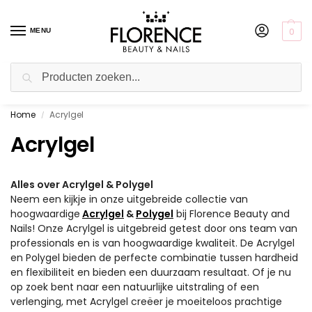
0
MENU
Zoeken
Home
Acrylgel
Gratis ophalen in de showroom
/
Acrylgel
Alles over Acrylgel & Polygel
Neem een kijkje in onze uitgebreide collectie van
hoogwaardige
Acrylgel
&
Polygel
bij Florence Beauty and
Nails! Onze Acrylgel is uitgebreid getest door ons team van
professionals en is van hoogwaardige kwaliteit. De Acrylgel
en Polygel bieden de perfecte combinatie tussen hardheid
en flexibiliteit en bieden een duurzaam resultaat. Of je nu
op zoek bent naar een natuurlijke uitstraling of een
verlenging, met Acrylgel creëer je moeiteloos prachtige