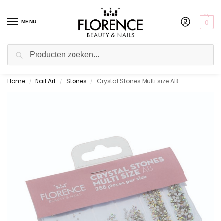
0
MENU
Zoeken
Home
Nail Art
Stones
Crystal Stones Multi size AB
Gratis ophalen in de showroom
/
/
/