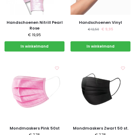
Handschoenen Nitrill Pearl
Handschoenen Vinyl
Rose
€
9,95
€
12,50
€
19,95
In winkelmand
In winkelmand
Mondmaskers Pink 50st
Mondmaskers Zwart 50 st.
€
7,75
€
7,75