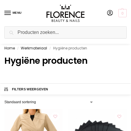
0
MENU
Zoeken
Home
Werkmateriaal
Hygiëne producten
Gratis ophalen in de showroom
/
/
Hygiëne producten
FILTERS WEERGEVEN