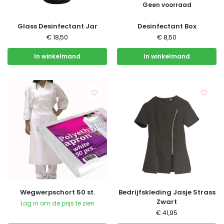
Geen voorraad
Glass Desinfectant Jar
Desinfectant Box
€
18,50
€
8,50
In winkelmand
In winkelmand
Wegwerpschort 50 st.
Bedrijfskleding Jasje Strass
Zwart
Log in om de prijs te zien
€
41,95