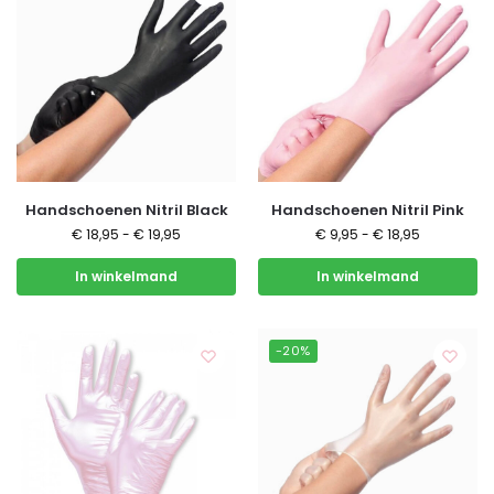
Handschoenen Nitril Black
Handschoenen Nitril Pink
€
18,95
-
€
19,95
€
9,95
-
€
18,95
In winkelmand
In winkelmand
-20%