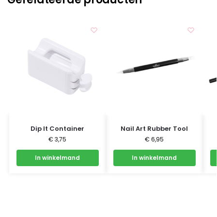
Dip It Container
Nail Art Rubber Tool
€
3,75
€
6,95
In winkelmand
In winkelmand