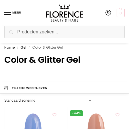
0
MENU
Zoeken
Home
Gel
Color & Glitter Gel
Gratis ophalen in de showroom
/
/
Color & Glitter Gel
FILTERS WEERGEVEN
-44%