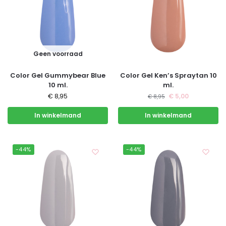
Geen voorraad
Color Gel Gummybear Blue
Color Gel Ken’s Spraytan 10
10 ml.
ml.
€
8,95
€
5,00
€
8,95
In winkelmand
In winkelmand
-44%
-44%