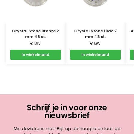
Crystal Stone Bronze 2
Crystal Stone Lilac 2
A
mm 48 st.
mm 48 st.
€
1,95
€
1,95
In winkelmand
In winkelmand
Schrijf je in voor onze
nieuwsbrief
Mis deze kans niet! Blijf op de hoogte en laat de