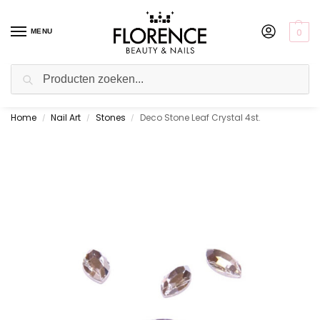
0
MENU
Zoeken
Home
Nail Art
Stones
Deco Stone Leaf Crystal 4st.
Gratis ophalen in de showroom
/
/
/