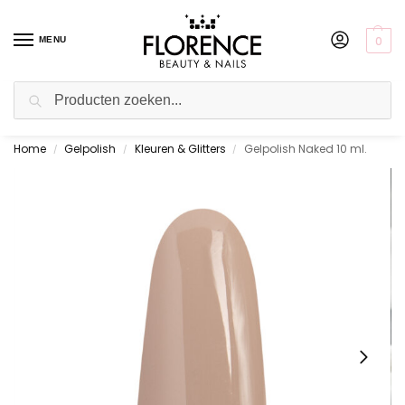
0
MENU
Zoeken
Home
Gelpolish
Kleuren & Glitters
Gelpolish Naked 10 ml.
Gratis ophalen in de showroom
/
/
/