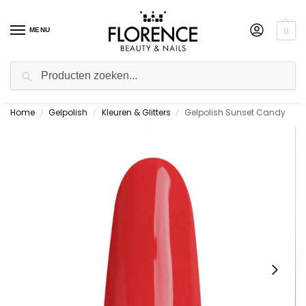
0
MENU
Zoeken
Home
Gelpolish
Kleuren & Glitters
Gelpolish Sunset Candy
Gratis ophalen in de showroom
/
/
/