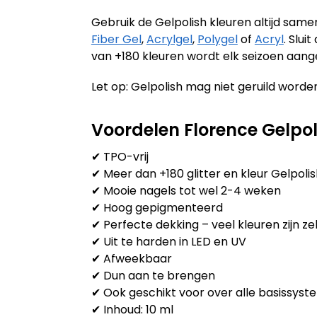
Gebruik de Gelpolish kleuren altijd sam
Fiber Gel
,
Acrylgel
,
Polygel
of
Acryl
. Slu
van +180 kleuren wordt elk seizoen aang
Let op: Gelpolish mag niet geruild worden
Voordelen Florence Gelpol
✔ TPO-vrij
✔ Meer dan +180 glitter en kleur Gelpoli
✔ Mooie nagels tot wel 2-4 weken
✔ Hoog gepigmenteerd
✔ Perfecte dekking – veel kleuren zijn zel
✔ Uit te harden in LED en UV
✔ Afweekbaar
✔ Dun aan te brengen
✔ Ook geschikt voor over alle basissysteme
✔ Inhoud: 10 ml