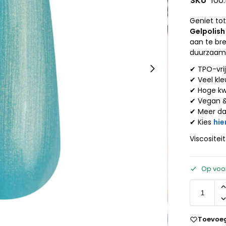
SKU
100
Geniet to
Gelpolish
aan te br
duurzaamh
✔ TPO-vri
✔ Veel kle
✔ Hoge kw
✔ Vegan 
✔ Meer d
✔ Kies
hie
Viscositei
Op voo
Toevoeg