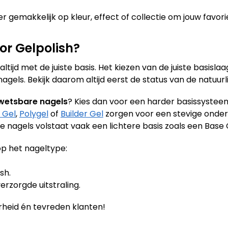
r gemakkelijk op kleur, effect of collectie om jouw favori
or Gelpolish?
tijd met de juiste basis. Het kiezen van de juiste basislaa
els. Bekijk daarom altijd eerst de status van de natuurli
wetsbare nagels
? Kies dan voor een harder basissysteem
 Gel
,
Polygel
of
Builder Gel
zorgen voor een stevige onder
ke nagels volstaat vaak een lichtere basis zoals een Base 
p het nageltype:
sh.
erzorgde uitstraling.
heid én tevreden klanten!