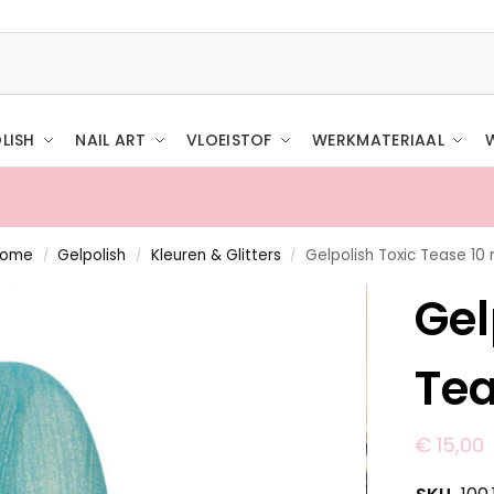
LISH
NAIL ART
VLOEISTOF
WERKMATERIAAL
Home
Gelpolish
Kleuren & Glitters
Gelpolish Toxic Tease 10 
/
/
/
Gel
Tea
€
15,00