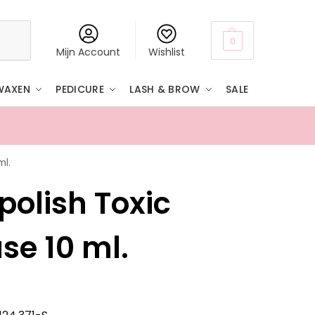
Zoeken
0
Mijn Account
Wishlist
WAXEN
PEDICURE
LASH & BROW
SALE
ml.
Boven
polish Toxic
se 10 ml.