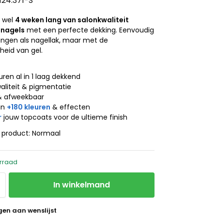
.124.371-S
t wel
4 weken lang van salonkwaliteit
 nagels
met een perfecte dekking. Eenvoudig
engen als nagellak, maar met de
eid van gel.
j
uren al in 1 laag dekkend
aliteit & pigmentatie
& afweekbaar
an
+180 kleuren
& effecten
r
jouw topcoats voor de ultieme finish
t product: Normaal
rraad
In winkelmand
en aan wenslijst