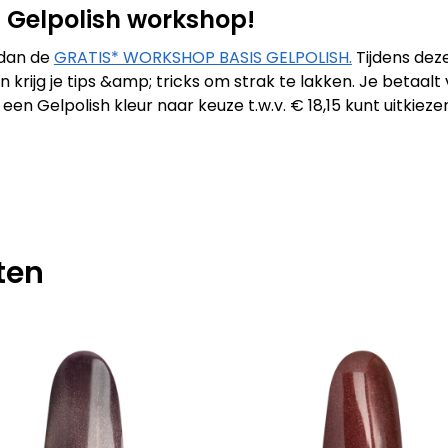
IS Gelpolish workshop!
 dan de
GRATIS* WORKSHOP BASIS GELPOLISH.
Tijdens dez
 krijg je tips &amp; tricks om strak te lakken. Je betaal
n Gelpolish kleur naar keuze t.w.v. € 18,15 kunt uitkiez
ten