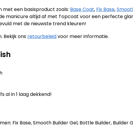
en met een basisproduct zoals:
Base Coat
,
Fix Base
,
Smooth
it de manicure altijd af met Topcoat voor een perfecte gl
evuld met de nieuwste trend kleuren!
. Bekijk ons
retourbeleid
voor meer informatie.
ish
sh
fs al in 1 laag dekkend!
n: Fix Base, Smooth Builder Gel, Bottle Builder, Builder Ge