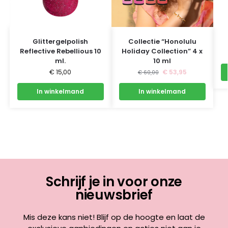
Glittergelpolish
Collectie “Honolulu
Reflective Rebellious 10
Holiday Collection” 4 x
ml.
10 ml
€
15,00
€
53,95
€
60,00
In winkelmand
In winkelmand
Schrijf je in voor onze
nieuwsbrief
Mis deze kans niet! Blijf op de hoogte en laat de