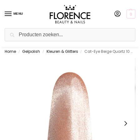
0
MENU
Zoeken
Home
Gelpolish
Kleuren & Glitters
Cat-Eye Beige Quartz 10 ml.
Gratis ophalen in de showroom
/
/
/