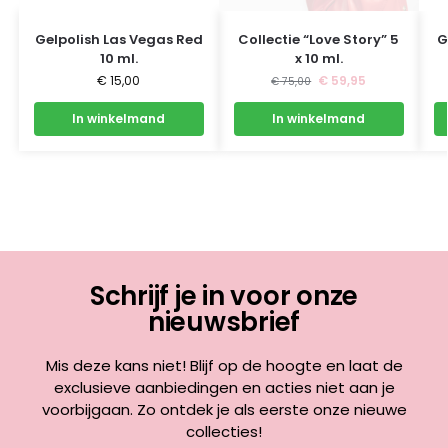
Gelpolish Las Vegas Red
Collectie “Love Story” 5
G
10 ml.
x 10 ml.
€
15,00
€
59,95
€
75,00
In winkelmand
In winkelmand
Schrijf je in voor onze
nieuwsbrief
Mis deze kans niet! Blijf op de hoogte en laat de
exclusieve aanbiedingen en acties niet aan je
voorbijgaan. Zo ontdek je als eerste onze nieuwe
collecties!