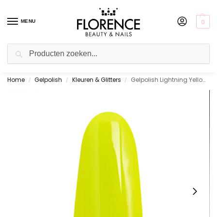
0
MENU
Zoeken
Home
Gelpolish
Kleuren & Glitters
Gelpolish Lightning Yellow 10 ml.
Gratis ophalen in de showroom
/
/
/