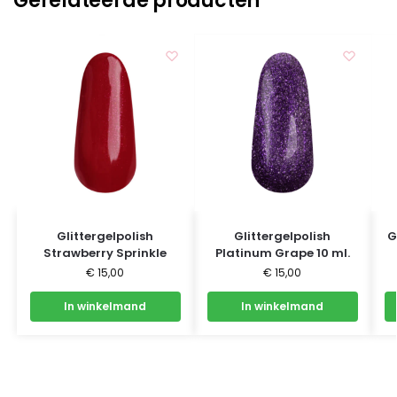
Gerelateerde producten
Glittergelpolish
Glittergelpolish
G
Strawberry Sprinkle
Platinum Grape 10 ml.
€
15,00
€
15,00
In winkelmand
In winkelmand