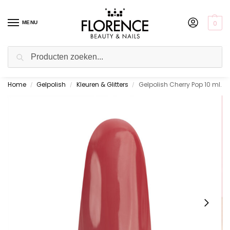
0
MENU
Zoeken
Home
Gelpolish
Kleuren & Glitters
Gelpolish Cherry Pop 10 ml.
Gratis ophalen in de showroom
/
/
/