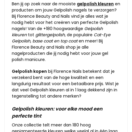
Ben jij op zoek naar de mooiste
gelpolish kleuren
en
producten om jouw Gelpolish nagels te verzorgen?
Bij Florence Beauty and Nails vind je alles wat je
nodig hebt voor het creëren van perfecte Gelpolish
nagels! Van de +180 hoogwaardige
Gelpolish
kleuren
tot
glittergelpolish
, de populaire
Cat-Eye
Gelpolish
,
base coat en top coat
en meer! Bij
Florence Beauty and Nails shop je alle
nagelproducten die jij nodig hebt voor jouw gel
polish manicure.
Gelpolish kopen
bij Florence Nails betekent dat je
verzekerd bent van de hoge kwaliteit en een
langdurig resultaat voor een betaalbare prijs. Wist je
dat veel Gelpolish kleuren al in 1 laag dekkend zijn in
tegenstelling tot andere merken?
Gelpolish kleuren: voor elke mood een
perfecte tint
Onze collectie telt meer dan 180 hoog
gepigmenteerde kleuren welke veelal al in één laag