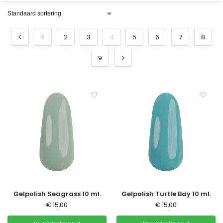
1
2
3
4
5
6
7
8
9
Gelpolish Seagrass 10 ml.
Gelpolish Turtle Bay 10 ml.
€
15,00
€
15,00