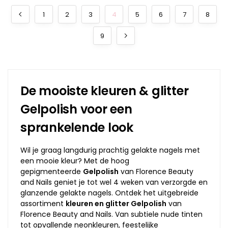
1
2
3
4
5
6
7
8
9
De mooiste kleuren & glitter
Gelpolish voor een
sprankelende look
Wil je graag langdurig prachtig gelakte nagels met
een mooie kleur? Met de hoog
gepigmenteerde
Gelpolish
van Florence Beauty
and Nails geniet je tot wel 4 weken van verzorgde en
glanzende gelakte nagels. Ontdek het uitgebreide
assortiment
kleuren en glitter Gelpolish
van
Florence Beauty and Nails. Van subtiele nude tinten
tot opvallende neonkleuren, feestelijke