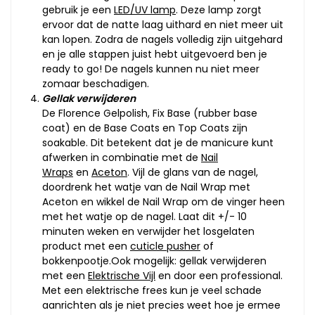
gebruik je een
LED/UV lamp
. Deze lamp zorgt
ervoor dat de natte laag uithard en niet meer uit
kan lopen. Zodra de nagels volledig zijn uitgehard
en je alle stappen juist hebt uitgevoerd ben je
ready to go! De nagels kunnen nu niet meer
zomaar beschadigen.
Gellak verwijderen
De Florence Gelpolish, Fix Base (rubber base
coat) en de Base Coats en Top Coats zijn
soakable. Dit betekent dat je de manicure kunt
afwerken in combinatie met de
Nail
Wraps
en
Aceton
. Vijl de glans van de nagel,
doordrenk het watje van de Nail Wrap met
Aceton en wikkel de Nail Wrap om de vinger heen
met het watje op de nagel. Laat dit +/- 10
minuten weken en verwijder het losgelaten
product met een
cuticle pusher
of
bokkenpootje.Ook mogelijk: gellak verwijderen
met een
Elektrische Vijl
en door een professional.
Met een elektrische frees kun je veel schade
aanrichten als je niet precies weet hoe je ermee