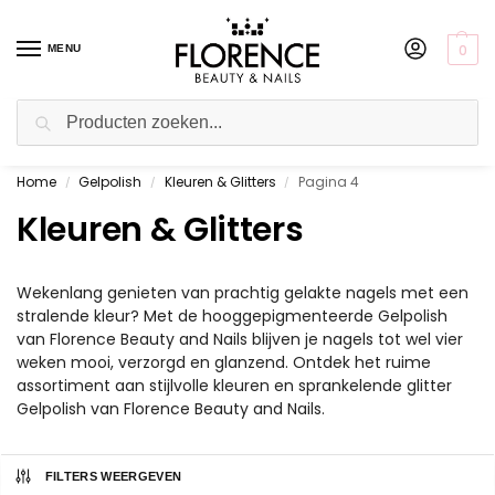
0
MENU
Zoeken
Home
Gelpolish
Kleuren & Glitters
Pagina 4
de showroom
/
/
/
Boven de €50,- (NL) 
ver
Kleuren & Glitters
Wekenlang genieten van prachtig gelakte nagels met een
stralende kleur? Met de hooggepigmenteerde Gelpolish
van Florence Beauty and Nails blijven je nagels tot wel vier
weken mooi, verzorgd en glanzend. Ontdek het ruime
assortiment aan stijlvolle kleuren en sprankelende glitter
Gelpolish van Florence Beauty and Nails.
FILTERS WEERGEVEN