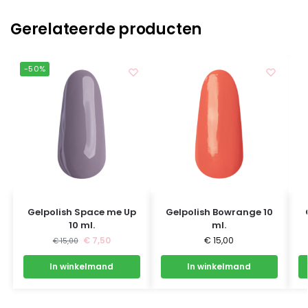
Gerelateerde producten
-50%
Gelpolish Space me Up
Gelpolish Bowrange 10
10 ml.
ml.
€
7,50
€
15,00
€
15,00
In winkelmand
In winkelmand