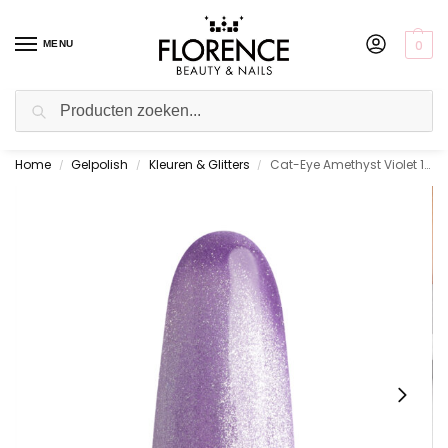
0
MENU
Zoeken
Home
Gelpolish
Kleuren & Glitters
Cat-Eye Amethyst Violet 10 ml.
Gratis ophalen in de showroom
/
/
/