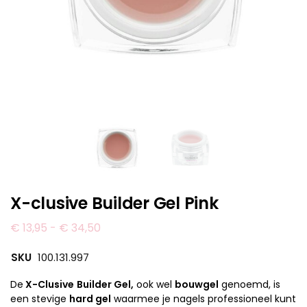
X-clusive Builder Gel Pink
€
13,95
-
€
34,50
SKU
100.131.997
De
X-Clusive
Builder Gel,
ook wel
bouwgel
genoemd, is
een stevige
hard gel
waarmee je nagels professioneel kunt