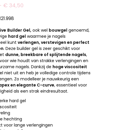
-
€
34,50
121.998
ive
Builder Gel,
ook wel
bouwgel
genoemd,
vige
hard gel
waarmee je nagels
neel kunt
verlengen, verstevigen en perfect
en
. Deze builder gel is zeer geschikt voor
met
dunne, breekbare of splijtende nagels
,
voor wie houdt van strakke verlengingen en
uurzame nagels. Dankzij de
hoge viscositeit
el niet uit en heb je volledige controle tijdens
engen. Zo modelleer je nauwkeurig een
apex en elegante C-curve
, essentieel voor
igheid als een strak eindresultaat.
terke hard gel
scositeit
veling
e hechting
t voor lange verlengingen