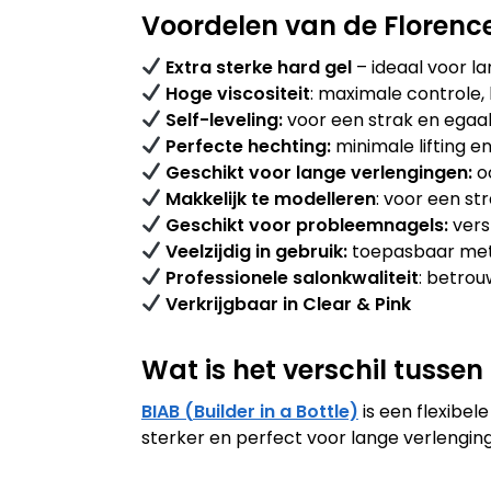
Voordelen van de Florence
Extra sterke hard gel
– ideaal voor l
Hoge viscositeit
: maximale controle, l
Self-leveling:
voor een strak en egaal 
Perfecte hechting:
minimale lifting e
Geschikt voor lange verlengingen:
oo
Makkelijk te modelleren
: voor een st
Geschikt voor probleemnagels:
vers
Veelzijdig in gebruik:
toepasbaar met 
Professionele salonkwaliteit
: betrou
Verkrijgbaar in Clear & Pink
Wat is het verschil tussen
BIAB (Builder in a Bottle)
is een flexibele
sterker en perfect voor lange verlengin