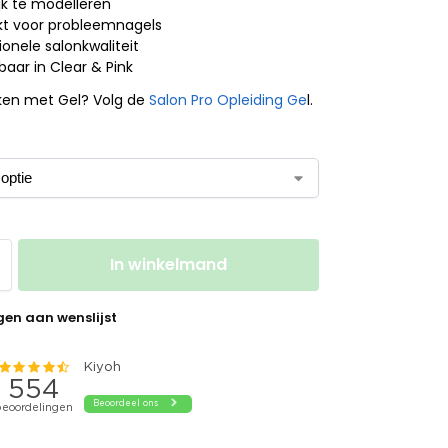
jk te modelleren
t voor probleemnagels
onele salonkwaliteit
baar in Clear & Pink
ken met Gel? Volg de
Salon Pro Opleiding Ge
l.
In winkelmand
en aan wenslijst