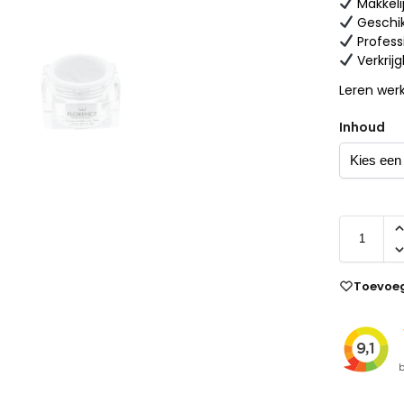
Makkeli
Geschik
Professi
Verkrijg
Leren wer
Inhoud
Toevoeg