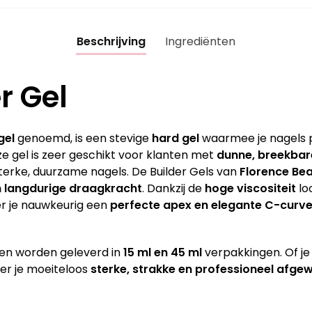
Beschrijving
Ingrediënten
r Gel
gel
genoemd, is een stevige
hard gel
waarmee je nagels p
ze gel is zeer geschikt voor klanten met
dunne, breekbare
terke, duurzame nagels. De Builder Gels van
Florence Bea
en langdurige draagkracht
. Dankzij de
hoge viscositeit
loo
er je nauwkeurig een
perfecte apex en elegante C-curv
en worden geleverd in
15 ml en 45 ml
verpakkingen. Of j
ëer je moeiteloos
sterke, strakke en professioneel afge