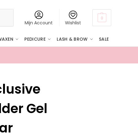
Zoeken
0
Mijn Account
Wishlist
WAXEN
PEDICURE
LASH & BROW
SALE
Boven
lusive
lder Gel
ar