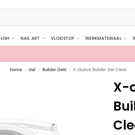
LISH
NAIL ART
VLOEISTOF
WERKMATERIAAL
Home
Gel
Builder Gels
X-clusive Builder Gel Clear
/
/
/
X-c
Bui
Cle