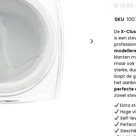
€
13,95
SKU
100.
De
X-Clus
is een ste
professio
modeller
klanten 
maar ook 
sterke, d
loopt de g
het aanbr
perfecte 
zowel stev
Extra s
Hoge vi
Self-le
Perfect
Geschik