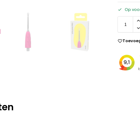
Op voo
Toevoeg
ten