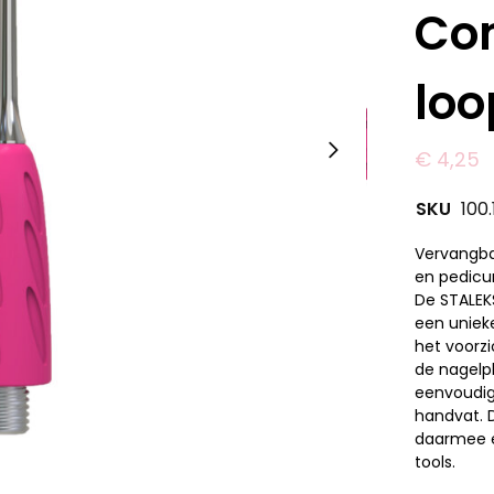
Co
loo
€
4,25
SKU
100
Vervangba
en pedicu
De STALEKS
een uniek
het voorz
de nagelpl
eenvoudig
handvat. D
daarmee e
tools.