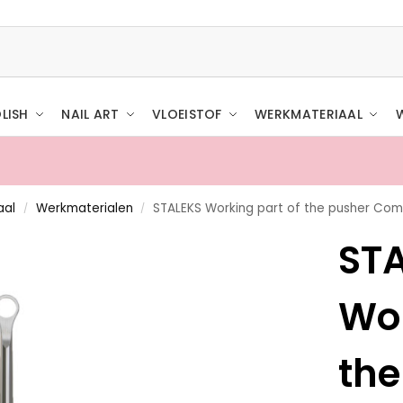
LISH
NAIL ART
VLOEISTOF
WERKMATERIAAL
aal
Werkmaterialen
STALEKS Working part of the pusher Com
/
/
ST
Wor
the