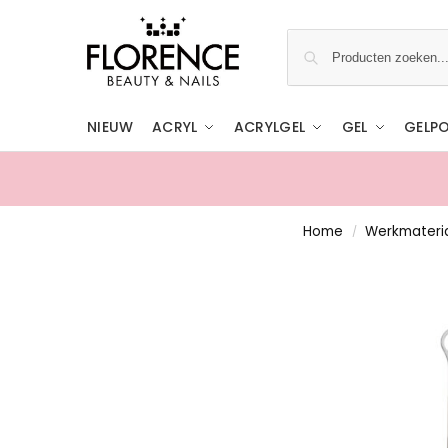
NIEUW
ACRYL
ACRYLGEL
GEL
GELPO
Home
Werkmateri
/
Gratis ophalen in de showroom