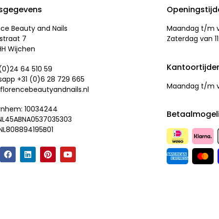
sgegevens
Openingstij
nce Beauty and Nails
Maandag t/m vr
straat 7
Zaterdag van 11
HH Wijchen
Kantoortijde
 (0)24 64 510 59
app +31 (0)
6 28 729 665
Maandag t/m vr
florencebeautyandnails.nl
rnhem: 10034244
Betaalmogel
 NL45ABNA0537035303
NL808894195B01