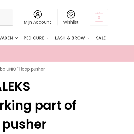
Zoeken
0
Mijn Account
Wishlist
WAXEN
PEDICURE
LASH & BROW
SALE
bo UNIQ 11 loop pusher
Boven
ALEKS
king part of
 pusher