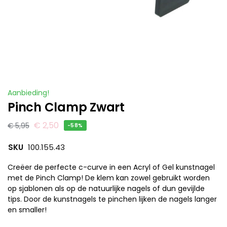
Aanbieding!
Pinch Clamp Zwart
€
2,50
€
5,95
-58%
SKU
100.155.43
Creëer de perfecte c-curve in een Acryl of Gel kunstnagel
met de Pinch Clamp! De klem kan zowel gebruikt worden
op sjablonen als op de natuurlijke nagels of dun gevijlde
tips. Door de kunstnagels te pinchen lijken de nagels langer
en smaller!