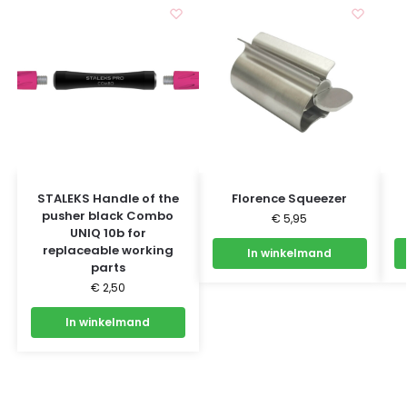
STALEKS Handle of the
Florence Squeezer
pusher black Combo
€
5,95
UNIQ 10b for
replaceable working
In winkelmand
parts
€
2,50
In winkelmand