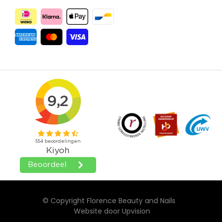
© Copyright Florence Beauty and Nails
Website door
Upvision