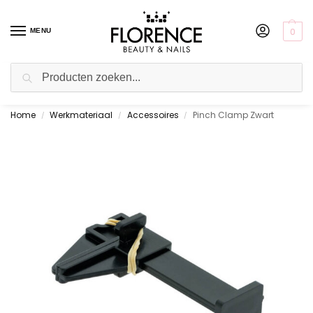
0
MENU
Zoeken
Home
Werkmateriaal
Accessoires
Pinch Clamp Zwart
Gratis ophalen in de showroom
/
/
/