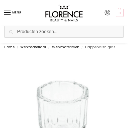
0
MENU
Zoeken
Home
Werkmateriaal
Werkmaterialen
Dappendish glas
Gratis ophalen in de showroom
/
/
/