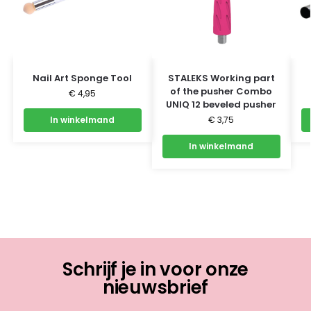
Nail Art Sponge Tool
STALEKS Working part
of the pusher Combo
€
4,95
UNIQ 12 beveled pusher
In winkelmand
€
3,75
In winkelmand
Schrijf je in voor onze
nieuwsbrief