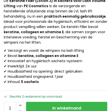
De
Keratine Filler (Lotion 3) in sachets voor Lash Volume
Lifting
van
PE Cosmetics
is de verzorgende en
herstellende afsluitende stap binnen de LVL lash lift
behandeling, nu in een
praktisch eenmalig gebruikszakje
.
Ideaal voor professionals die hygiënisch, efficiënt en zonder
product verspilling willen werken. De Keratin Filler bevat
keratine, collageen en vitamine E
, die samen zorgen voor
intensieve voeding, herstel en bescherming van de
wimpers na het liften.
✔ Verzorgt en voedt de wimpers na lash lifting
✔ Bevat
keratine, collageen en vitamine E
✔ Innovatief en hygiënisch sachets-systeem
✔ Inwerktijd: 24 uur
✔ Houdbaarheid na opening: direct gebruiken
✔ Houdbaarheid ongeopend: 1 jaar
✔ Inhoud:
5 sachets
Slechts 2 resterend op voorraad
In winkelmand