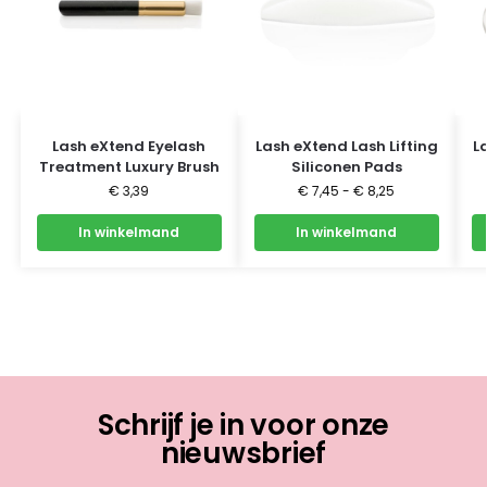
Lash eXtend Eyelash
Lash eXtend Lash Lifting
L
Treatment Luxury Brush
Siliconen Pads
€
3,39
€
7,45
-
€
8,25
In winkelmand
In winkelmand
Schrijf je in voor onze
nieuwsbrief