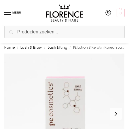
0
MENU
Zoeken
Home
Lash & Brow
Lash Lifting
PE Lotion 3 Keratin Korean Lash Lifting
Gratis ophalen in de showroom
/
/
/