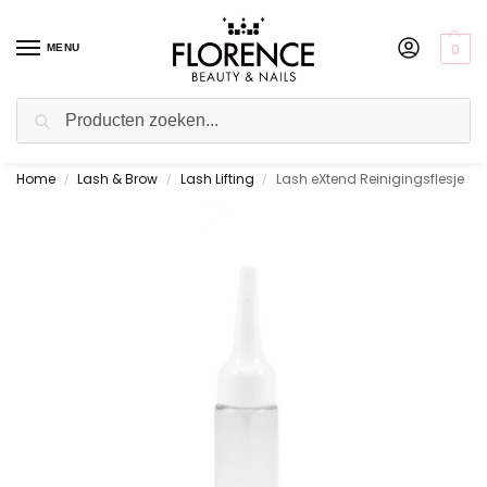
0
MENU
Zoeken
Home
Lash & Brow
Lash Lifting
Lash eXtend Reinigingsflesje
Gratis ophalen in de showroom
/
/
/