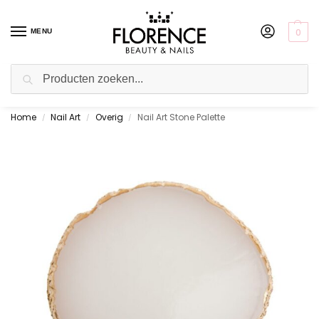
0
MENU
Zoeken
Home
Nail Art
Overig
Nail Art Stone Palette
Gratis ophalen in de showroom
/
/
/