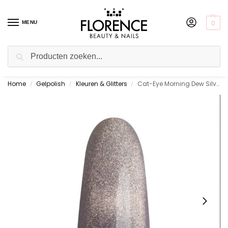
0
MENU
Zoeken
Home
Gelpolish
Kleuren & Glitters
Cat-Eye Morning Dew Silver 10 ml.
Gratis ophalen in de showroom
/
/
/