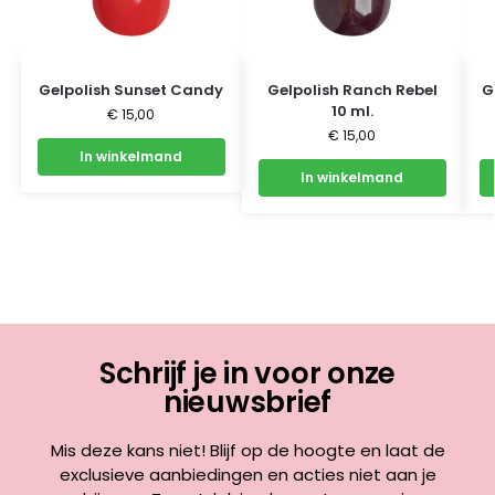
Gelpolish Sunset Candy
Gelpolish Ranch Rebel
G
10 ml.
€
15,00
€
15,00
In winkelmand
In winkelmand
Schrijf je in voor onze
nieuwsbrief
Mis deze kans niet! Blijf op de hoogte en laat de
exclusieve aanbiedingen en acties niet aan je