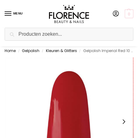
0
MENU
Zoeken
Home
Gelpolish
Kleuren & Glitters
Gelpolish Imperial Red 10 ml.
Gratis ophalen in de showroom
/
/
/