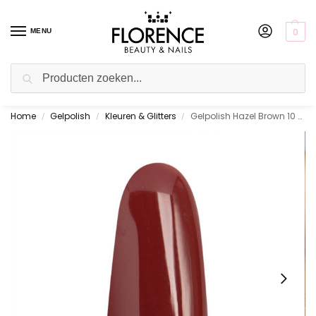
0
MENU
Zoeken
Home
Gelpolish
Kleuren & Glitters
Gelpolish Hazel Brown 10 ml.
Gratis ophalen in de showroom
/
/
/