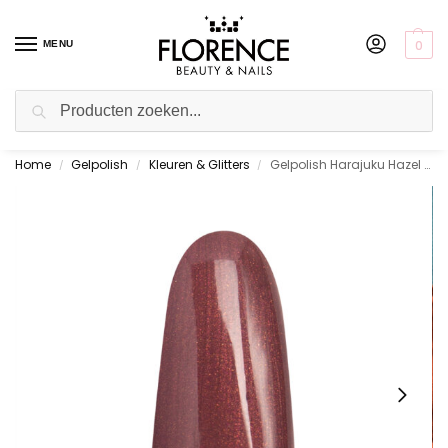
0
MENU
Zoeken
Home
Gelpolish
Kleuren & Glitters
Gelpolish Harajuku Hazel 10 ml.
Gratis ophalen in de showroom
/
/
/