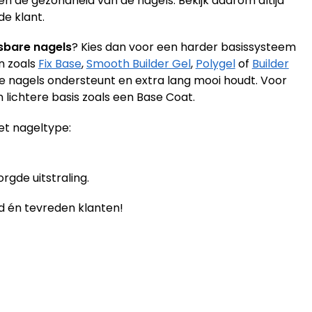
en de gezondheid van de nagels. Bekijk daarom altijd
de klant.
sbare nagels
? Kies dan voor een harder basissysteem
n zoals
Fix Base
,
Smooth Builder Gel
,
Polygel
of
Builder
e nagels ondersteunt en extra lang mooi houdt. Voor
n lichtere basis zoals een Base Coat.
et nageltype:
rgde uitstraling.
d én tevreden klanten!