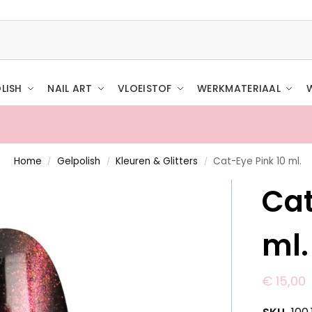
LISH
NAIL ART
VLOEISTOF
WERKMATERIAAL
Home
Gelpolish
Kleuren & Glitters
Cat-Eye Pink 10 ml.
/
/
/
Boven de €50,- (NL) & €75,
Cat
ml.
€
15,00