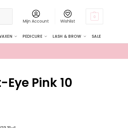
Zoeken
0
Mijn Account
Wishlist
WAXEN
PEDICURE
LASH & BROW
SALE
- (BE & DE) gratis verzending
-Eye Pink 10