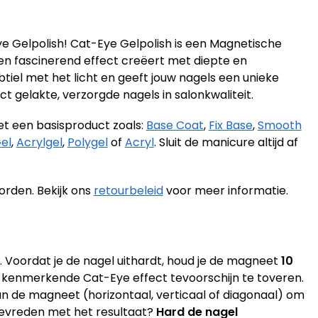
 Gelpolish! Cat-Eye Gelpolish is een Magnetische
n fascinerend effect creëert met diepte en
tiel met het licht en geeft jouw nagels een unieke
ct gelakte, verzorgde nagels in salonkwaliteit.
et een basisproduct zoals:
Base Coat
,
Fix Base
,
Smooth
el
,
Acrylgel
,
Polygel
of
Acryl
. Sluit de manicure altijd af
orden. Bekijk ons
retourbeleid
voor meer informatie.
 Voordat je de nagel uithardt, houd je de magneet
10
kenmerkende Cat-Eye effect tevoorschijn te toveren.
n de magneet (horizontaal, verticaal of diagonaal) om
 tevreden met het resultaat?
Hard de nagel