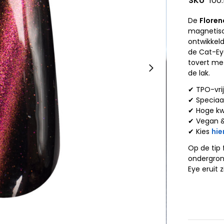
SKU
100.
De
Floren
magnetisch
ontwikkel
de Cat-Ey
tovert me
de lak.
✔ TPO-vri
✔ Speciaal
✔ Hoge kw
✔ Vegan 
✔ Kies
hie
Op de tip 
ondergron
Eye eruit z