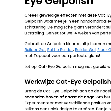
Eye Gelpolish
Creëer geweldige effecten met deze Cat-Eye
Gelpolish waarmee je in een handomdraai ee
schittering. De magische glans verandert sub
uitstraling. Geniet tot wel 4 weken van perfe
Gebruik de Gelpolish kleuren altijd samen m
Builder Gel
,
Bottle Builder
,
Builder Gel
,
Fiber G
met Topcoat voor een perfecte glans!
Let op: Cat-Eye Gelpolish mag niet geruild w
Werkwijze Cat-Eye Gelpolish
Breng de Cat-Eye Gelpolish aan op de nagel.
seconden boven of naast de nagel
om het 
Experimenteer met verschillende posities va
telkens een uniek design te creëren. Ben je