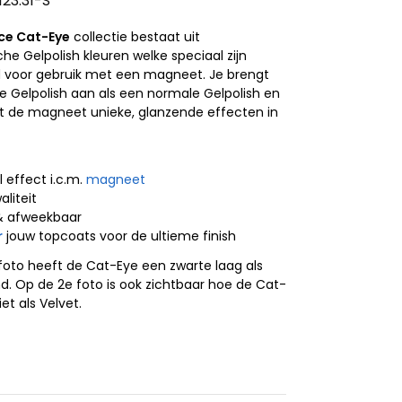
123.31-S
ce Cat-Eye
collectie bestaat uit
e Gelpolish kleuren welke speciaal zijn
d voor gebruik met een magneet. Je brengt
e Gelpolish aan als een normale Gelpolish en
t de magneet unieke, glanzende effecten in
j
 effect i.c.m.
magneet
aliteit
& afweekbaar
r
jouw topcoats voor de ultieme finish
foto heeft de Cat-Eye een zwarte laag als
d. Op de 2e foto is ook zichtbaar hoe de Cat-
iet als Velvet.