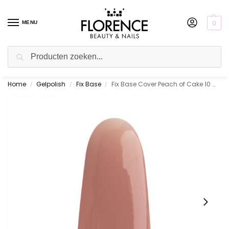
0
MENU
Zoeken
Home
Gelpolish
Fix Base
Fix Base Cover Peach of Cake 10 ml.
Gratis ophalen in de showroom
/
/
/