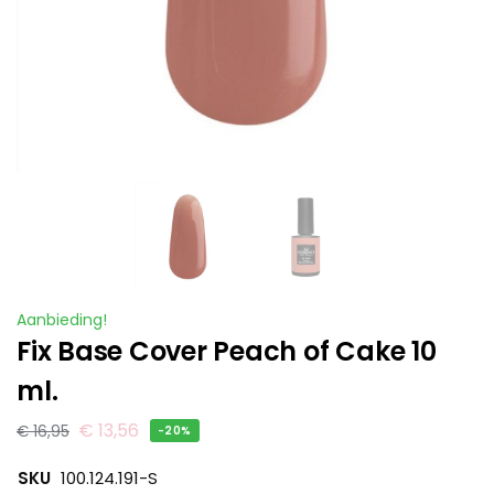
Aanbieding!
Fix Base Cover Peach of Cake 10
ml.
€
13,56
€
16,95
-20%
SKU
100.124.191-S