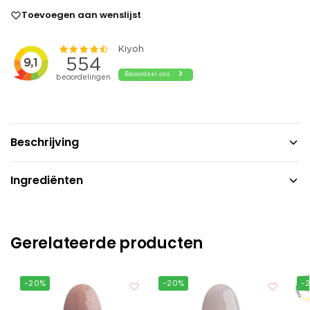
Toevoegen aan wenslijst
Beschrijving
Ingrediënten
Gerelateerde producten
-20%
-20%
-