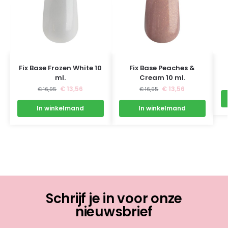
Fix Base Frozen White 10
Fix Base Peaches &
ml.
Cream 10 ml.
€
13,56
€
13,56
€
16,95
€
16,95
In winkelmand
In winkelmand
Schrijf je in voor onze
nieuwsbrief