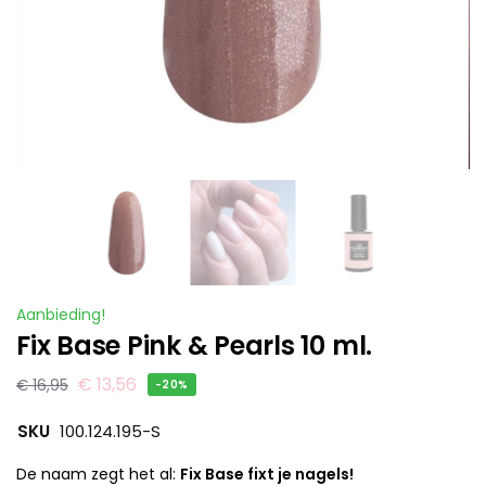
Aanbieding!
Fix Base Pink & Pearls 10 ml.
€
13,56
€
16,95
-20%
SKU
100.124.195-S
De naam zegt het al:
Fix Base fixt je nagels!