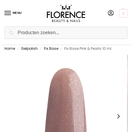
0
MENU
Zoeken
Home
Gelpolish
Fix Base
Fix Base Pink & Pearls 10 ml.
Gratis ophalen in de showroom
/
/
/