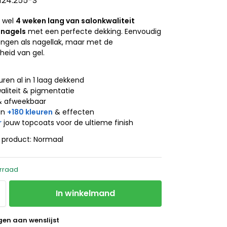
.124.255-S
t wel
4 weken lang van salonkwaliteit
 nagels
met een perfecte dekking. Eenvoudig
engen als nagellak, maar met de
eid van gel.
j
uren al in 1 laag dekkend
aliteit & pigmentatie
& afweekbaar
an
+180 kleuren
& effecten
r
jouw topcoats voor de ultieme finish
t product: Normaal
rraad
In winkelmand
en aan wenslijst