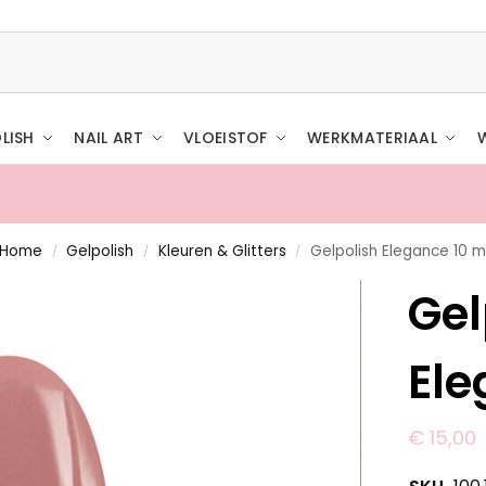
LISH
NAIL ART
VLOEISTOF
WERKMATERIAAL
Home
Gelpolish
Kleuren & Glitters
Gelpolish Elegance 10 ml
/
/
/
s verzending
Gel
Ele
€
15,00