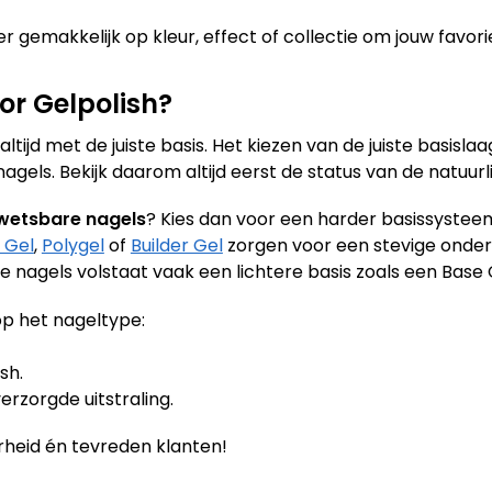
r gemakkelijk op kleur, effect of collectie om jouw favori
or Gelpolish?
tijd met de juiste basis. Het kiezen van de juiste basislaa
els. Bekijk daarom altijd eerst de status van de natuurli
wetsbare nagels
? Kies dan voor een harder basissysteem
 Gel
,
Polygel
of
Builder Gel
zorgen voor een stevige onder
ke nagels volstaat vaak een lichtere basis zoals een Base 
p het nageltype:
sh.
erzorgde uitstraling.
heid én tevreden klanten!