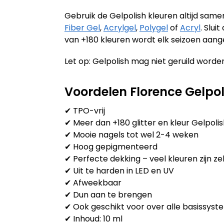
Gebruik de Gelpolish kleuren altijd sam
Fiber Gel
,
Acrylgel
,
Polygel
of
Acryl
. Slu
van +180 kleuren wordt elk seizoen aang
Let op: Gelpolish mag niet geruild worden
Voordelen Florence Gelpol
✔ TPO-vrij
✔ Meer dan +180 glitter en kleur Gelpoli
✔ Mooie nagels tot wel 2-4 weken
✔ Hoog gepigmenteerd
✔ Perfecte dekking – veel kleuren zijn zel
✔ Uit te harden in LED en UV
✔ Afweekbaar
✔ Dun aan te brengen
✔ Ook geschikt voor over alle basissysteme
✔ Inhoud: 10 ml