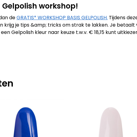
IS Gelpolish workshop!
 dan de
GRATIS* WORKSHOP BASIS GELPOLISH.
Tijdens dez
 krijg je tips &amp; tricks om strak te lakken. Je betaal
n Gelpolish kleur naar keuze t.w.v. € 18,15 kunt uitkiez
ten