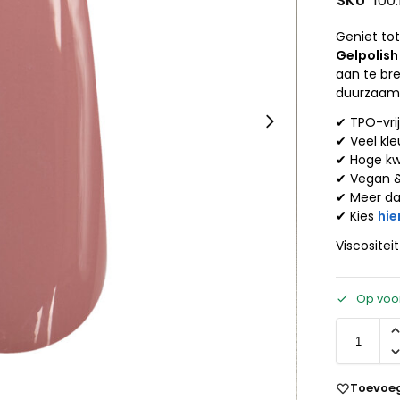
SKU
100
Geniet to
Gelpolish
aan te br
duurzaamh
✔ TPO-vri
✔ Veel kle
✔ Hoge kw
✔ Vegan 
✔ Meer d
✔ Kies
hie
Viscositei
Op voo
Toevoeg