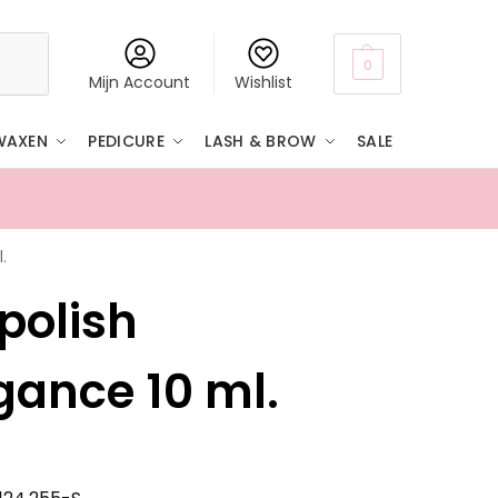
Zoeken
0
Mijn Account
Wishlist
WAXEN
PEDICURE
LASH & BROW
SALE
.
★★★★
polish
gance 10 ml.