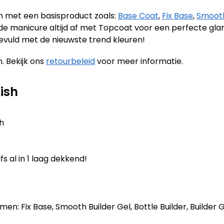
en met een basisproduct zoals:
Base Coat
,
Fix Base
,
Smooth
it de manicure altijd af met Topcoat voor een perfecte gl
evuld met de nieuwste trend kleuren!
. Bekijk ons
retourbeleid
voor meer informatie.
ish
sh
fs al in 1 laag dekkend!
n: Fix Base, Smooth Builder Gel, Bottle Builder, Builder Ge