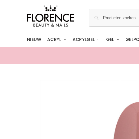
NIEUW
ACRYL
ACRYLGEL
GEL
GELPO
Boven de €50,- (NL) & €75,- (BE & DE) grati