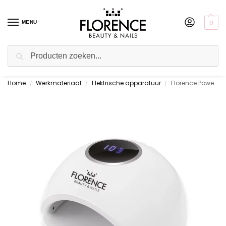
0
MENU
Zoeken
Home
Werkmateriaal
Elektrische apparatuur
Florence Powerful LED/UV Light
Gratis ophalen in de showroom
/
/
/