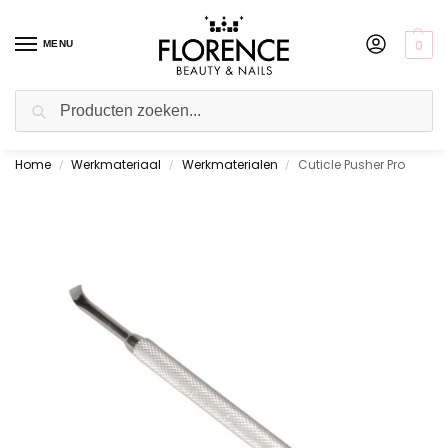
0
MENU
Zoeken
Home
Werkmateriaal
Werkmaterialen
Cuticle Pusher Pro
Gratis ophalen in de showroom
/
/
/