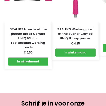
STALEKS Handle of the
STALEKS Working part
pusher black Combo
of the pusher Combo
UNIQ 10b for
UNIQ 11 loop pusher
replaceable working
€
4,25
parts
€
2,50
In winkelmand
In winkelmand
Schrijf je in voor onze