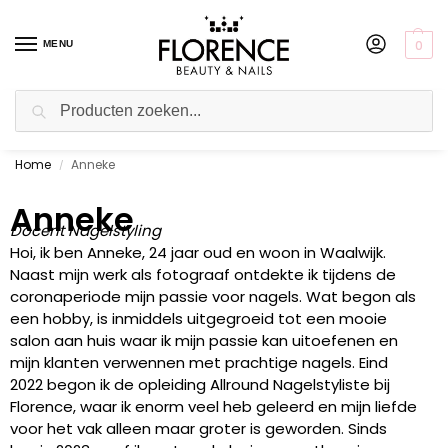
0
MENU
Zoeken
Home
Anneke
Gratis ophalen in de showroom
/
Anneke
Docent Nagelstyling
Hoi, ik ben Anneke, 24 jaar oud en woon in Waalwijk.
Naast mijn werk als fotograaf ontdekte ik tijdens de
coronaperiode mijn passie voor nagels. Wat begon als
een hobby, is inmiddels uitgegroeid tot een mooie
salon aan huis waar ik mijn passie kan uitoefenen en
mijn klanten verwennen met prachtige nagels. Eind
2022 begon ik de opleiding Allround Nagelstyliste bij
Florence, waar ik enorm veel heb geleerd en mijn liefde
voor het vak alleen maar groter is geworden. Sinds