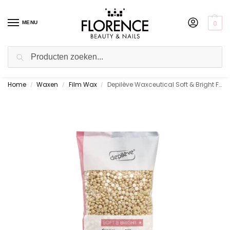
0
MENU
Zoeken
Home
Waxen
Film Wax
Depilève Waxceutical Soft & Bright Film Waxparels 500 gr.
Gratis ophalen in de showroom
/
/
/