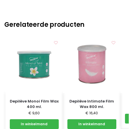
Gerelateerde producten
Depilève Monoi Film Wax
Depilève Intimate Film
400 ml.
Wax 800 ml.
€
9,60
€
16,40
In winkelmand
In winkelmand