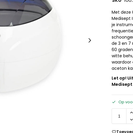
SKU
100.
Met deze U
Medisept I
je instrum
frequenti
schoongem
de 3 en 7
60 graden.
witte behu
waardoor 
aceton ka
Let op! U
Medisept I
Op voo
Toevoeg