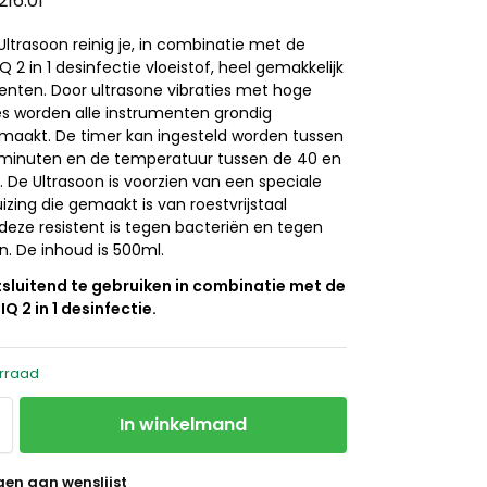
216.01
ltrasoon reinig je, in combinatie met de
Q 2 in 1 desinfectie vloeistof, heel gemakkelijk
enten. Door ultrasone vibraties met hoge
es worden alle instrumenten grondig
aakt. De timer kan ingesteld worden tussen
 minuten en de temperatuur tussen de 40 en
 De Ultrasoon is voorzien van een speciale
izing die gemaakt is van roestvrijstaal
deze resistent is tegen bacteriën en tegen
n. De inhoud is 500ml.
itsluitend te gebruiken in combinatie met de
Q 2 in 1 desinfectie.
rraad
In winkelmand
en aan wenslijst