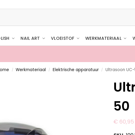
LISH
NAIL ART
VLOEISTOF
WERKMATERIAAL
Home
Werkmateriaal
Elektrische apparatuur
Ultrasoon UC-
/
/
/
Ult
50
€
60,95