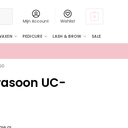
Zoeken
0
Mijn Account
Wishlist
WAXEN
PEDICURE
LASH & BROW
SALE
50
Boven
rasoon UC-