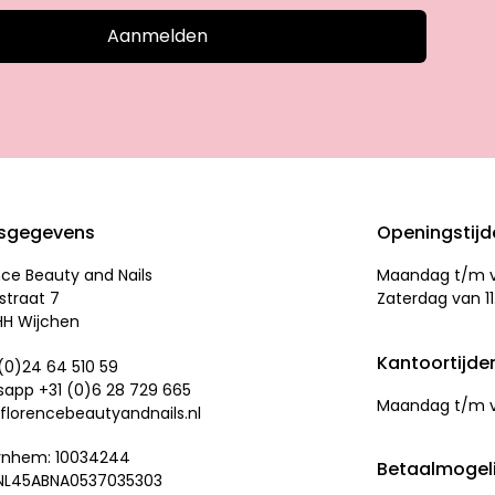
Aanmelden
sgegevens
Openingstij
nce Beauty and Nails
Maandag t/m vr
straat 7
Zaterdag van 11
HH Wijchen
Kantoortijde
 (0)24 64 510 59
app +31 (0)
6 28 729 665
Maandag t/m vr
florencebeautyandnails.nl
rnhem: 10034244
Betaalmogel
 NL45ABNA0537035303