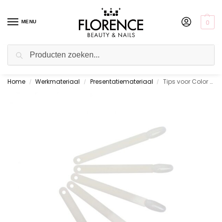
0
MENU
Zoeken
Home
Werkmateriaal
Presentatiemateriaal
Tips voor Color Ring rond 30 st.
Gratis ophalen in de showroom
/
/
/