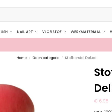
LISH
NAIL ART
VLOEISTOF
WERKMATERIAAL
Home
Geen categorie
Stofborstel Deluxe
/
/
Sto
De
€
6,95