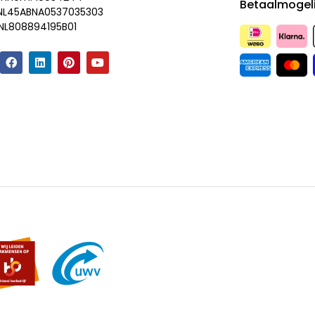
Betaalmogel
 NL45ABNA0537035303
NL808894195B01