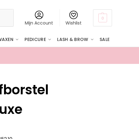
Zoeken
0
Mijn Account
Wishlist
WAXEN
PEDICURE
LASH & BROW
SALE
Boven
fborstel
luxe