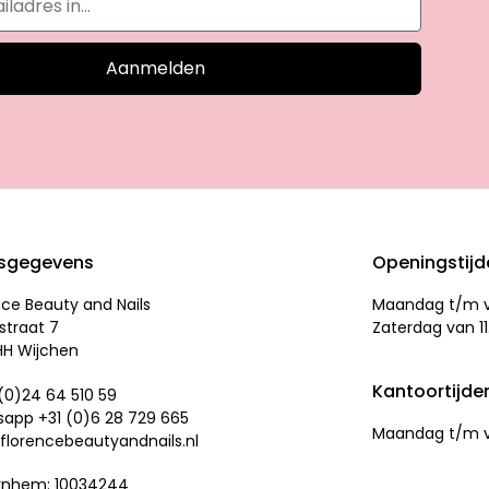
Aanmelden
sgegevens
Openingstij
nce Beauty and Nails
Maandag t/m vr
straat 7
Zaterdag van 11
HH Wijchen
Kantoortijde
 (0)24 64 510 59
app +31 (0)
6 28 729 665
Maandag t/m vr
florencebeautyandnails.nl
rnhem: 10034244