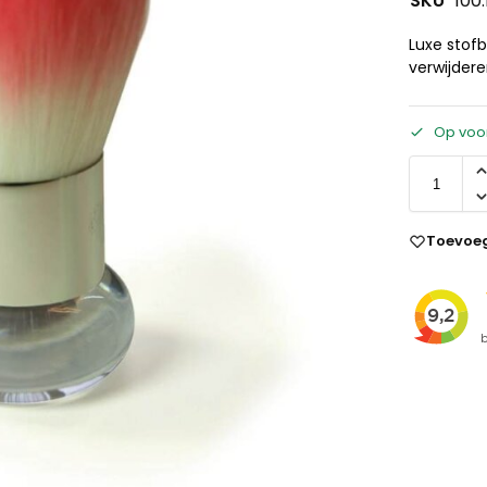
SKU
100.
Luxe stofb
verwijder
Op voo
Toevoeg