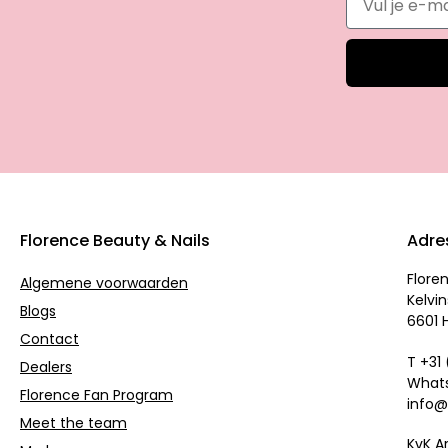
Florence Beauty & Nails
Adre
Flore
Algemene voorwaarden
Kelvin
Blogs
6601 
Contact
T +31
Dealers
Whats
Florence Fan Program
info@
Meet the team
KvK A