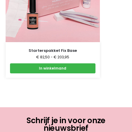
Starterspakket Fix Base
€
82,50
-
€
203,95
In winkelmand
Schrijf je in voor onze
nieuwsbrief