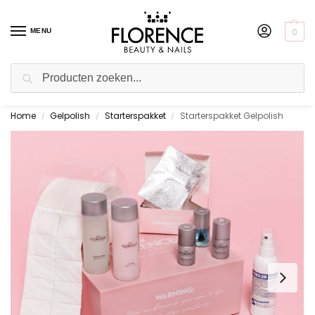
0
MENU
Zoeken
Home
Gelpolish
Starterspakket
Starterspakket Gelpolish
Gratis ophalen in de showroom
/
/
/