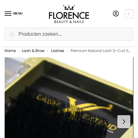
0
MENU
Zoeken
Home
Lash & Brow
Lashes
Premium Natural Lash D-Curl 0,07
Gratis ophalen in de showroom
/
/
/