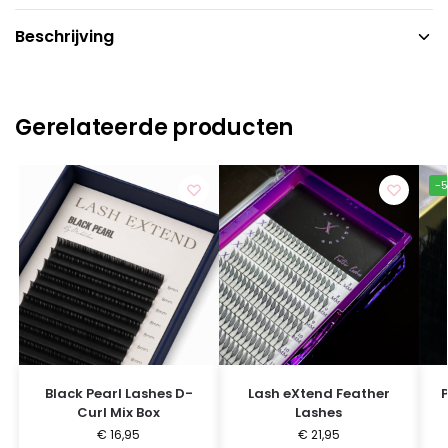
Beschrijving
Gerelateerde producten
-
Black Pearl Lashes D-
Lash eXtend Feather
Curl Mix Box
Lashes
€
16,95
€
21,95