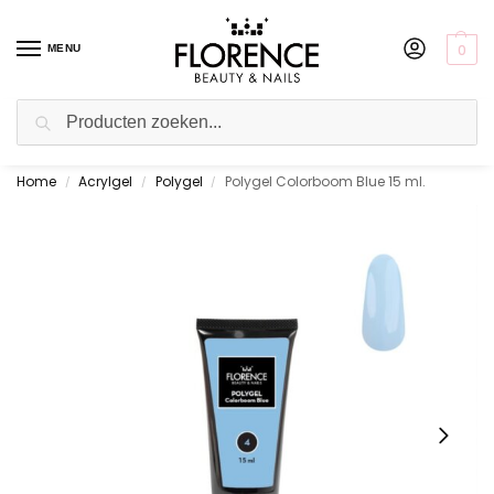
0
MENU
Zoeken
Home
Acrylgel
Polygel
Polygel Colorboom Blue 15 ml.
/
Boven de €50,- (NL) & €75,- (BE & DE) gratis
/
/
verzending