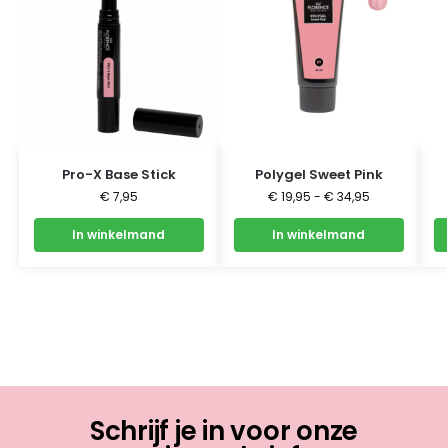
Pro-X Base Stick
Polygel Sweet Pink
€
7,95
€
19,95
-
€
34,95
In winkelmand
In winkelmand
Schrijf je in voor onze