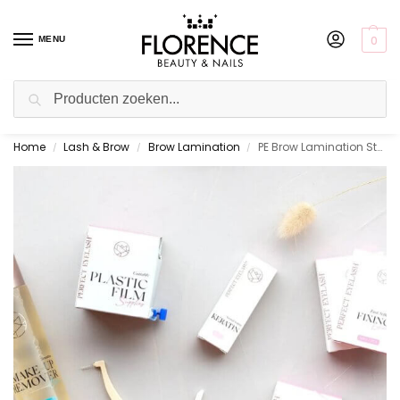
0
MENU
Zoeken
Home
Lash & Brow
Brow Lamination
PE Brow Lamination Starterskit
Gratis ophalen in de showroom
/
/
/