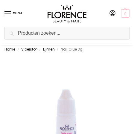
0
MENU
Zoeken
Home
Vloeistof
Lijmen
Nail Glue 3g
Gratis ophalen in de showroom
/
/
/