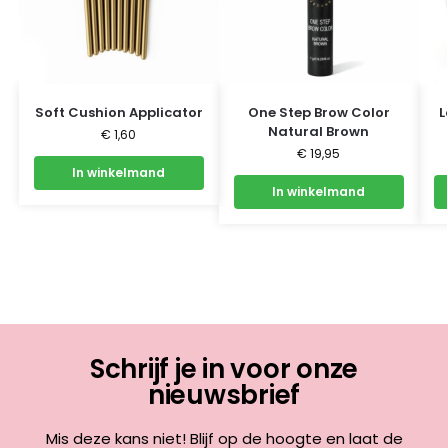
Soft Cushion Applicator
One Step Brow Color
L
Natural Brown
€
1,60
€
19,95
In winkelmand
In winkelmand
Schrijf je in voor onze
nieuwsbrief
Mis deze kans niet! Blijf op de hoogte en laat de