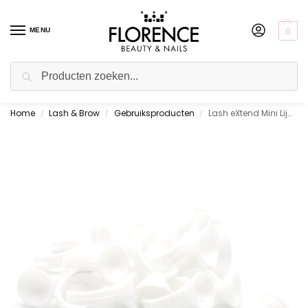
0
MENU
Zoeken
Home
Lash & Brow
Gebruiksproducten
Lash eXtend Mini Lijmringen 10st.
Gratis ophalen in de showroom
/
/
/