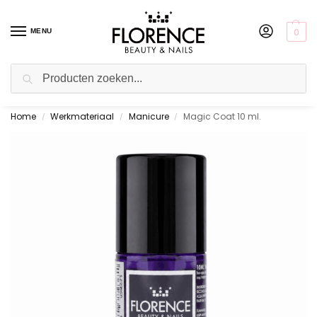
0
MENU
Zoeken
Home
Werkmateriaal
Manicure
Magic Coat 10 ml.
Gratis ophalen in de showroom
/
/
/