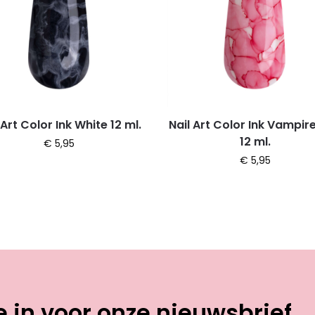
 Art Color Ink White 12 ml.
Nail Art Color Ink Vampir
12 ml.
€
5,95
€
5,95
je in voor onze nieuwsbrief