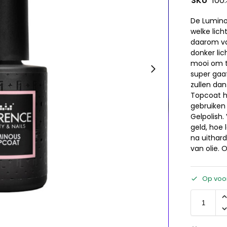
SKU
100
De Lumino
welke lich
daarom va
donker lic
mooi om te
super gaaf
zullen dan
Topcoat h
gebruiken 
Gelpolish.
geld, hoe 
na uithar
van olie. 
Op voo