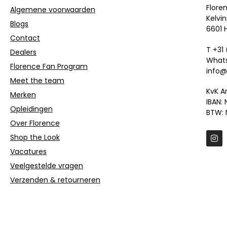
Flore
Algemene voorwaarden
Kelvin
Blogs
6601 
Contact
T +31
Dealers
Whats
Florence Fan Program
info@
Meet the team
KvK A
Merken
IBAN:
Opleidingen
BTW: 
Over Florence
Shop the Look
Vacatures
Veelgestelde vragen
Verzenden & retourneren