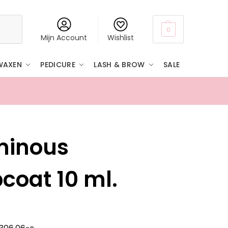
Zoeken
0
Mijn Account
Wishlist
WAXEN
PEDICURE
LASH & BROW
SALE
Boven
minous
coat 10 ml.