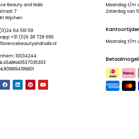
nce Beauty and Nails
Maandag t/m vr
straat 7
Zaterdag van 11
HH Wijchen
Kantoortijde
 (0)24 64 510 59
app +31 (0)
6 28 729 665
Maandag t/m vr
florencebeautyandnails.nl
rnhem: 10034244
Betaalmogel
 NL45ABNA0537035303
NL808894195B01