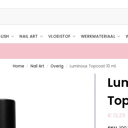
LISH
NAIL ART
VLOEISTOF
WERKMATERIAAL
Home
Nail Art
Overig
Luminous Topcoat 10 ml.
/
/
/
Lu
Top
€
13,25