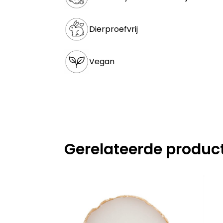
Dierproefvrij
Vegan
Gerelateerde produc