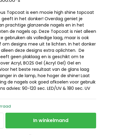
.306.06-s
us Topcoat is een mooie high shine topcoat
t geeft in het donker! Overdag geniet je
n prachtige glanzende nagels en in het
hten de nagels op. Deze Topcoat is niet alleen
 gebruiken als volledige laag, maar is ook
 om designs mee uit te lichten. In het donker
 alleen deze designs extra oplichten. De
eeft geen plaklaag en is geschikt om te
over Acryl, BO2S Gel (Acryl Gel) Gel en
 Voor het beste resultaat van de glans laag
langer in de lamp, hoe hoger de shine! Laat
ding de nagels ook goed afkoelen voor gebruik
Ons advies: 90-120 sec. LED/UV & 180 sec. UV
rraad
In winkelmand