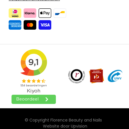
© Copyright Florence Beauty and Nails
Website door
Upvision