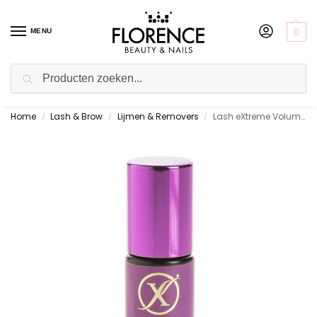
0
MENU
Zoeken
Home
Lash & Brow
Lijmen & Removers
Lash eXtreme Volume Bond Zwart 5ml
Gratis ophalen in de showroom
/
/
/