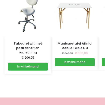
Tabouret wit met
Manicuretafel Afinia
paardenzit en
Mobile Table GO
rugleuning
€
350,00
€
549,00
€
206,95
In winkelmand
In winkelmand