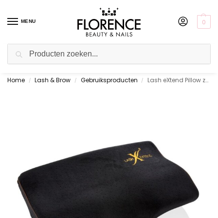
0
MENU
Zoeken
Home
Lash & Brow
Gebruiksproducten
Lash eXtend Pillow zwart
Gratis ophalen in de showroom
/
/
/