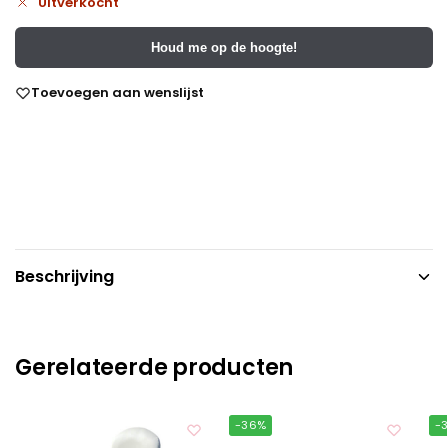
Uitverkocht
Houd me op de hoogte!
Toevoegen aan wenslijst
Beschrijving
Gerelateerde producten
-36%
-