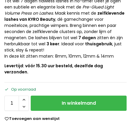
Tot wel 7 dagen flawless lashes in no-time! Geef je ogen
een subtiele en elegante look met de
Pre-Glued Light
Volume Press on Lashes
. Maak kennis met de
zelfklevende
lashes van KYRO Beauty
, dé gamechanger voor
moeiteloze, prachtige wimpers. Breng binnen een paar
seconden de zelfklevende clusters op, zonder lijm of
magneten. De lashes blijven tot wel
7 dagen
zitten én zijn
herbruikbaar tot wel
3 keer
. Ideaal voor
thuisgebruik
, just
stick, slay & repeat!
In deze kit zitten maten: 8mm, 10mm, 12mm & 14mm
Levertijd: vóór 15.30 uur besteld, dezelfde dag
verzonden.
Op voorraad
In winkelmand
Toevoegen aan wenslijst