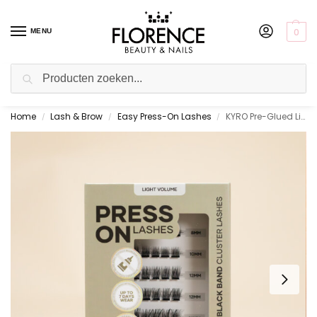
0
MENU
Zoeken
Home
Lash & Brow
Easy Press-On Lashes
KYRO Pre-Glued Light Volume – Press On Lashes
Gratis ophalen in de showroom
/
/
/